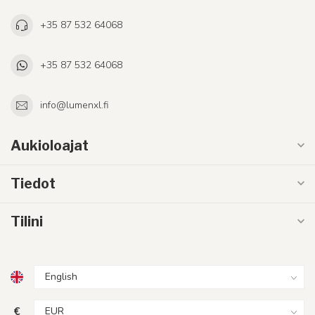
+35 87 532 64068
+35 87 532 64068
info@lumenxl.fi
Aukioloajat
Tiedot
Tilini
€