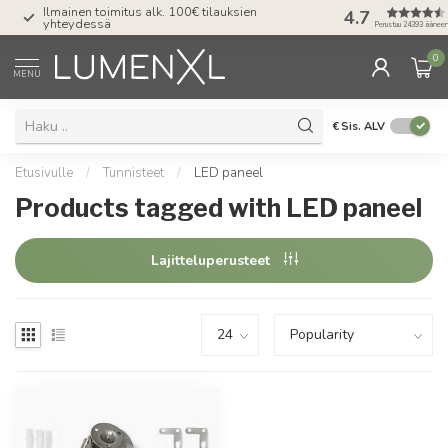
Ilmainen toimitus alk. 100€ tilauksien
4.7
Valaistus joka
yhteydessä
Perustuu 24393 äänee
0
MENU
€
Sis. ALV
Etusivulle
/
Tunnisteet
/
LED paneel
Products tagged with LED paneel
Lajitteluperusteet