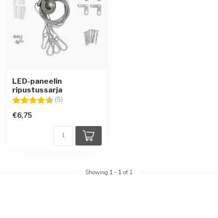
LED-paneelin
ripustussarja
Arvio:
4.6 5:sta tähdestä
(5)
€6,75
Showing
1
-
1
of 1