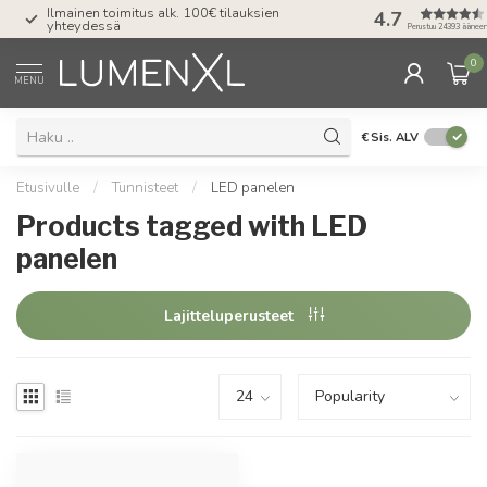
Ilmainen toimitus alk. 100€ tilauksien
4.7
Valaistus joka
yhteydessä
Perustuu 24393 äänee
0
MENU
€
Sis. ALV
Etusivulle
/
Tunnisteet
/
LED panelen
Products tagged with LED
panelen
Lajitteluperusteet