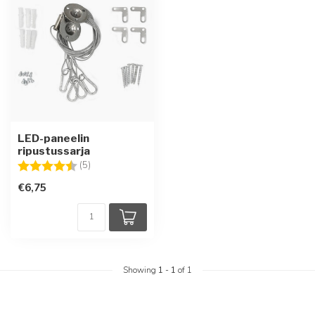
LED-paneelin
ripustussarja
Arvio:
4.6 5:sta tähdestä
(5)
€6,75
Showing
1
-
1
of 1